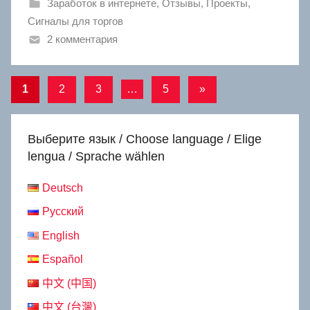
Заработок в интернете
,
Отзывы
,
Проекты
,
Сигналы для торгов
2 комментария
Навигация
Следующие
1
2
3
…
5
»
записи
по
записям
Выберите язык / Choose language / Elige
lengua / Sprache wählen
Deutsch
Русский
English
Español
中文 (中国)
中文 (台灣)