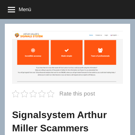
Zum
Menü
Inhalt
springen
Rate this post
Signalsystem Arthur
Miller Scammers