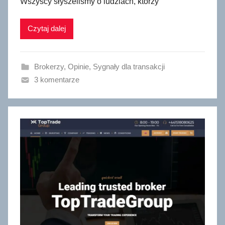
Wszyscy słyszeliśmy o ludziach, którzy
Czytaj dalej
Brokerzy
,
Opinie
,
Sygnały dla transakcji
3 komentarze