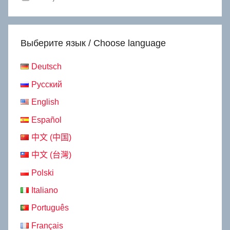
Выберите язык / Choose language
Deutsch
Русский
English
Español
中文 (中国)
中文 (台灣)
Polski
Italiano
Português
Français