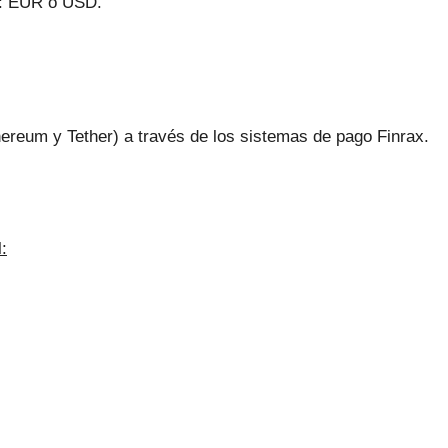
s: EUR o USD.
hereum y Tether) a través de los sistemas de pago Finrax.
: