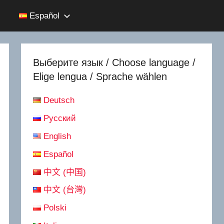
Español
Выберите язык / Choose language /
Elige lengua / Sprache wählen
Deutsch
Русский
English
Español
中文 (中国)
中文 (台灣)
Polski