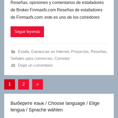
Reseñas, opiniones y comentarios de estafadores
de Broker Finmaxfx.com Reseñas de estafadores
de Finmaxfx.com: este es uno de los corredores
Seguir leyendo
Estafa
,
Ganancias en Internet
,
Proyectos
,
Reseñas
,
Señales para comercios
,
Сorredor
Dejar un comentario
Navegación
Entradas
1
2
»
siguientes
de
entradas
Выберите язык / Choose language / Elige
lengua / Sprache wählen