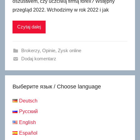
oszustwem, czy uczciwą firmą forex? Wstępny
przegląd 2022. Wchodzimy w rok 2022 i jak
Czytaj dalej
Brokerzy
,
Opinie
,
Zysk online
Dodaj komentarz
Выберите язык / Choose language
Deutsch
Русский
English
Español