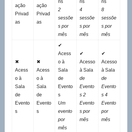
ns
ns
ns
ação
ação
2
4
8
Privad
Privad
sessõe
sessõe
sessõe
as
as
s por
s por
s por
mês
mês
mês
✔
Acess
✔
✔
✖
✖
o à
Acesso
Acesso
Acess
Acess
Sala
à Sala
à Sala
o à
o à
de
de
de
Sala
Sala
Evento
Evento
Evento
de
de
s
s 2
s 4
Evento
Evento
Um
Evento
Evento
s
s
evento
s por
por
por
mês
mês
mês