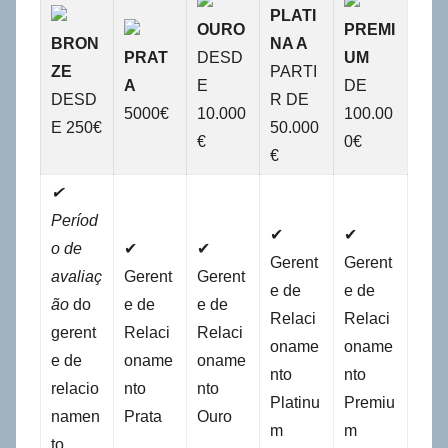
PLATI
OURO
PREMI
BRON
NA A
PRAT
DESD
UM
ZE
PARTI
A
E
DE
DESD
R DE
5000€
10.000
100.00
E 250€
50.000
€
0€
€
✔
Períod
✔
✔
o de
✔
✔
Gerent
Gerent
avaliaç
Gerent
Gerent
e de
e de
ão
do
e de
e de
Relaci
Relaci
gerent
Relaci
Relaci
oname
oname
e de
oname
oname
nto
nto
relacio
nto
nto
Platinu
Premiu
namen
Prata
Ouro
m
m
to