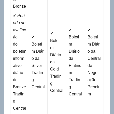
Bronze
✔
Perí
odo de
avaliaç
✔
✔
✔
ão
✔
Boleti
Boleti
Boleti
do
Boleti
m
m Diári
m
boletim
m Diári
Diário
o da
Diário
inform
o da
da
Central
da
ativo
Silver
Platinu
de
Gold
diário
Tradin
m
Negoci
Tradin
do
g
Tradin
ação
g
Bronze
Central
g
Premiu
Central
Tradin
Central
m
g
Central