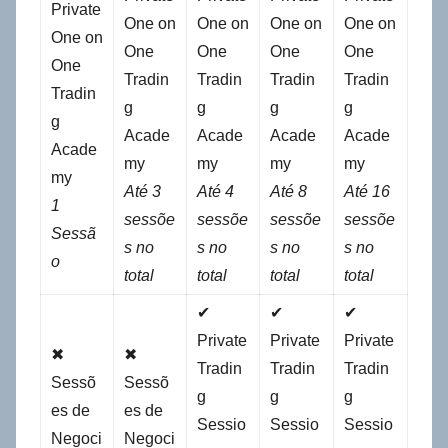
Private
One on
One on
One on
One on
One on
One
One
One
One
One
Tradin
Tradin
Tradin
Tradin
Tradin
g
g
g
g
g
Acade
Acade
Acade
Acade
Acade
my
my
my
my
my
Até 3
Até 4
Até 8
Até 16
1
sessõe
sessõe
sessõe
sessõe
Sessã
s no
s no
s no
s no
o
total
total
total
total
✔
✔
✔
Private
Private
Private
✖
✖
Tradin
Tradin
Tradin
Sessõ
Sessõ
g
g
g
es de
es de
Sessio
Sessio
Sessio
Negoci
Negoci