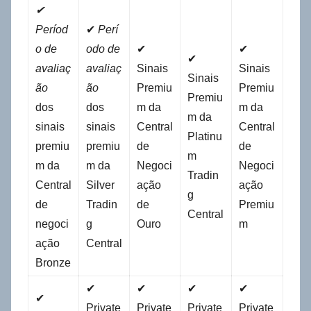
✔
Períod
✔
Perí
o de
odo de
✔
✔
✔
avaliaç
avaliaç
Sinais
Sinais
Sinais
ão
ão
Premiu
Premiu
Premiu
dos
dos
m da
m da
m da
sinais
sinais
Central
Central
Platinu
premiu
premiu
de
de
m
m da
m da
Negoci
Negoci
Tradin
Central
Silver
ação
ação
g
de
Tradin
de
Premiu
Central
negoci
g
Ouro
m
ação
Central
Bronze
✔
✔
✔
✔
✔
Private
Private
Private
Private