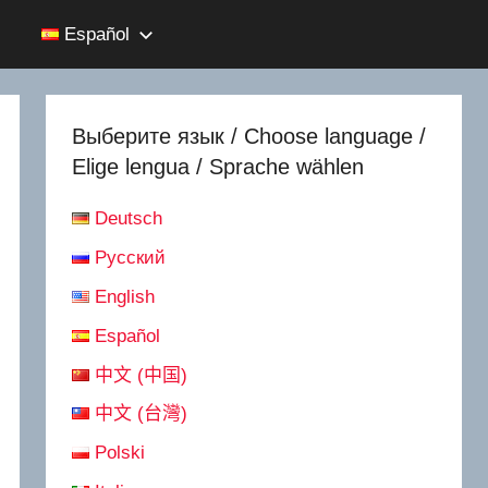
Español
Выберите язык / Choose language /
Elige lengua / Sprache wählen
Deutsch
Русский
English
Español
中文 (中国)
中文 (台灣)
Polski