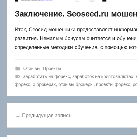
Заключение. Seoseed.ru моше
Итак, Сеосид мошенники предоставляет информац
развития. Немалым бонусам считается и обучени
определенные методики обучения, с помощью кото
Отзывы
,
Проекты
заработать на форекс
,
заработок на криптовалютах
,
форекс
,
о брокерах
,
отзывы брокеры
,
проекты форекс
,
р
Навигация
Предыдущая запись
по
записям